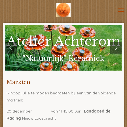
Ga
direct
naar
de
hoofdinhoud
Atelier Achterom
"Natuurlijk" Keramiek
Markten
Ik hoop jullie te mogen begroeten bij één van de volgende
markten:
20 december van 11-15.00 uur
Landgoed de
Rading
Nieuw Loosdrecht