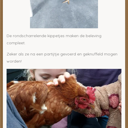
De rondscharrelende kippetjes maken de beleving
compleet.
Zeker als ze na een partijtje gevoerd en geknuffeld mogen
worden!