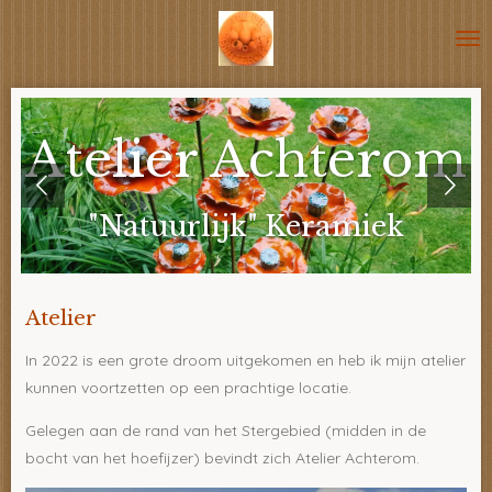
Ga
direct
naar
de
hoofdinhoud
Atelier Achterom
"Natuurlijk" Keramiek
Atelier
In 2022 is een grote droom uitgekomen en heb ik mijn atelier
kunnen voortzetten op een prachtige locatie.
Gelegen aan de rand van het Stergebied (midden in de
bocht van het hoefijzer) bevindt zich Atelier Achterom.